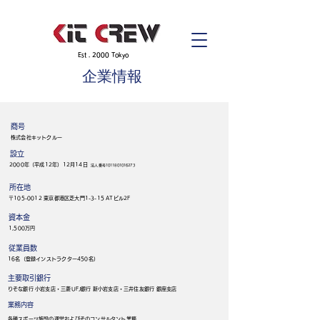
​Est . 2000 Tokyo
​企業情報
​商号
株式会社キットクルー
​設立
​2000年（平成12年）12月14日
法人番号1011801016273
​所在地
​〒105-0012 東京都港区芝大門1-3-15 ATビル2F
​資本金
​1,500万円
​従業員数
​16名（登録インストラクター450名）
​主要取引銀行
​りそな銀行 小岩支店・三菱UFJ銀行 新小岩支店・三井住友銀行 銀座支店
​業務内容
​各種スポーツ施設の運営およびそのコンサルタント業務